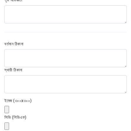
বর্তমান ঠিকানা
স্থায়ী ঠিকানা
ইমেজ (৩০০x৩০০)
সিভি (পিডিএফ)