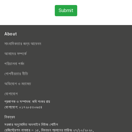
About
সাংবাদিকতার জন্য আবেদন
আমাদের সম্পর্কে
পরিচালনা পর্ষদ
গোপনীয়তার নীতি
অভিযোগ ও মতামত
যোগাযোগ
প্রকাশক ও সম্পাদক: কবি শংকর রায়
যোগাযোগ: ০১৭২০৫৩০৬৫৪
নিবন্ধন
সরকার অনুমোদিত অনলাইন নিউজ পোর্টাল
রেজিস্ট্রেশন নাম্বার – ১৫, নিবন্ধন প্রদানের তারিখঃ ২৭/১০/২০২০,