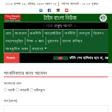
২০২৬ অগাস্ট ০৯, রবিবার, ১৪৩৩ শ্রাবণ ২৫
সর্বশেষ আপডেট : ০৮:০৮ পূর্বাহ্ন
আমাদের সাথে থাকুন আপনি ও ...
হোম
বাংলাদেশ
রাজনীতি
আন্তর্জাতিক
অর্থনীতি
খেলাধুলা
বিনোদন
তথ্যপ্রযুক্তি
শিক্ষা ও জ্ঞান
মুক্তমত
ব্যবসা বাণিজ্য
সাংষ্কৃতিক অঙ্গন
অন্যান্য
ফাঁসি শেখ হাসিনার হবে না, বরং বর
শিরোনাম
সাংবাদিকতার জন্য আবেদন
আবেদনের ধরন
স্থায়ী
অস্থায়ী
ফ্রীল্যান্স
নাম (বাংলা)