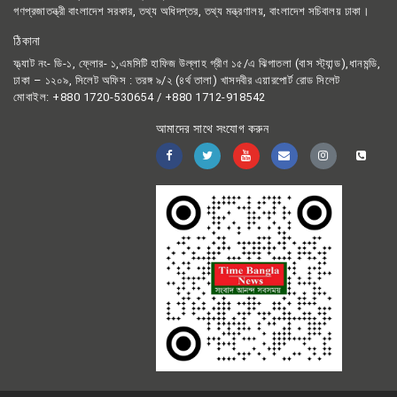
গণপ্রজাতন্ত্রী বাংলাদেশ সরকার, তথ্য অধিদপ্তর, তথ্য মন্ত্রণালয়, বাংলাদেশ সচিবালয় ঢাকা।
ঠিকানা
ফ্ল্যাট নং- ডি-১, ফ্লোর- ১,এমসিটি হাফিজ উল্লাহ গ্রীণ ১৫/এ ঝিগাতলা (বাস স্ট্যান্ড),ধানমন্ডি,
ঢাকা – ১২০৯, সিলেট অফিস : তরঙ্গ ৯/২ (৪র্থ তালা) খাসদবীর এয়ারপোর্ট রোড সিলেট
মোবাইল: +880 1720-530654 / +880 1712-918542
আমাদের সাথে সংযোগ করুন