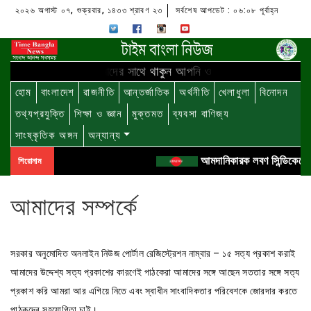
২০২৬ অগাস্ট ০৭, শুক্রবার, ১৪৩৩ শ্রাবণ ২৩
সর্বশেষ আপডেট : ০৬:০৮ পূর্বাহ্ন
আমাদের সাথে থাকুন আপনি ও ...
হোম
বাংলাদেশ
রাজনীতি
আন্তর্জাতিক
অর্থনীতি
খেলাধুলা
বিনোদন
তথ্যপ্রযুক্তি
শিক্ষা ও জ্ঞান
মুক্তমত
ব্যবসা বাণিজ্য
সাংষ্কৃতিক অঙ্গন
অন্যান্য
আমদানিকারক লবণ সিন্ডিকেটের
শিরোনাম
আমাদের সম্পর্কে
সরকার অনুমোদিত অনলাইন নিউজ পোর্টাল রেজিস্ট্রেশন নাম্বার – ১৫ সত্য প্রকাশ করাই
আমাদের উদ্দেশ্য সত্য প্রকাশের কারণেই পাঠকেরা আমাদের সঙ্গে আছেন সততার সঙ্গে সত্য
প্রকাশ করি আমরা আর এগিয়ে নিতে এবং স্বাধীন সাংবাদিকতার পরিবেশকে জোরদার করতে
পাঠকদের সহযোগিতা চাই।