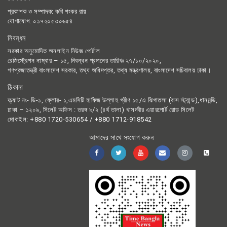
প্রকাশক ও সম্পাদক: কবি শংকর রায়
যোগাযোগ: ০১৭২০৫৩০৬৫৪
নিবন্ধন
সরকার অনুমোদিত অনলাইন নিউজ পোর্টাল
রেজিস্ট্রেশন নাম্বার – ১৫, নিবন্ধন প্রদানের তারিখঃ ২৭/১০/২০২০,
গণপ্রজাতন্ত্রী বাংলাদেশ সরকার, তথ্য অধিদপ্তর, তথ্য মন্ত্রণালয়, বাংলাদেশ সচিবালয় ঢাকা।
ঠিকানা
ফ্ল্যাট নং- ডি-১, ফ্লোর- ১,এমসিটি হাফিজ উল্লাহ গ্রীণ ১৫/এ ঝিগাতলা (বাস স্ট্যান্ড),ধানমন্ডি,
ঢাকা – ১২০৯, সিলেট অফিস : তরঙ্গ ৯/২ (৪র্থ তালা) খাসদবীর এয়ারপোর্ট রোড সিলেট
মোবাইল: +880 1720-530654 / +880 1712-918542
আমাদের সাথে সংযোগ করুন