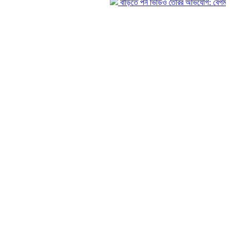
বাড়িতে পর্ন ভিডিও তৈরির অভিযোগ: বেগমগঞ্জে চার