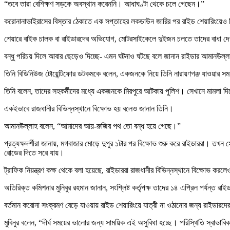
“তবে তারা বেশিক্ষণ সড়কে অবস্থান করেননি। আধাঘণ্টা থেকে চলে গেছেন।”
করোনানাভাইরাসের বিস্তার ঠেকাতে এক সপ্তাহের লকডাউন জারির পর রাইড শেয়ারিংয়েও নি
শেয়ারে বাইক চালক বা রাইডারদের অভিযোগ, মোটরসাইকেলে দুইজন চলতে তাদের বাধা দেওয়
বন্ধু পরিচয় দিলে আবার ছেড়েও দিচ্ছে- এমন ঘটনাও ঘটছে বলে জানান রাইডার আমানউল্
তিনি বিডিনিউজ টোয়েন্টিফোর ডটকমকে বলেন, একজনকে নিয়ে তিনি নারায়ণগঞ্জ যাওয়ার 
তিনি বলেন, তাদের সহকর্মীদের মধ্যে একজনকে মিরপুরে আটকায় পুলিশ। সেখানে মামলা দি
একইভাবে রাজধানীর বিভিন্নস্থানে বিক্ষোভ হয় বলেও জানান তিনি।
আমানউল্লাহ বলেন, “আমাদের আয়-রুজির পথ তো বন্ধ হয়ে গেছে।”
প্রত্যক্ষদর্শীরা জানায়, মগবাজার মোড়ে দুপুর ১টার পর বিক্ষোভ শুরু করে রাইডাররা। তখ
রোডের দিতে সরে যায়।
ট্রাফিক নিয়ন্ত্রণ কক্ষ থেকে বলা হয়েছে, রাইডাররা রাজধানীর বিভিন্নস্থানে বিক্ষোভ ক
অতিরিক্ত কমিশনার মুনিবুর রহমান জানান, সংশ্লিষ্ট কর্তৃপক্ষ তাদের ১৪ এপ্রিল পর্যন্ত 
বর্তমান করোনা সংক্রমণ বেড়ে যাওয়ায় রাইড শেয়ারিংয়ে যাত্রী না ওঠানোর জন্য রাইডার
মুবিনুর বলেন, “দীর্ঘ সময়ের ভালোর জন্য সাময়িক এই অসুবিধা হচ্ছে। পরিস্থিতি স্বাভা