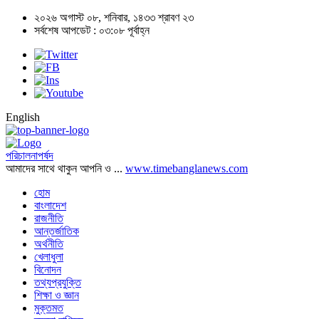
২০২৬ অগাস্ট ০৮, শনিবার, ১৪৩৩ শ্রাবণ ২৩
সর্বশেষ আপডেট : ০৩:০৮ পূর্বাহ্ন
English
পরিচালনাপর্ষদ
আমাদের সাথে থাকুন আপনি ও ...
www.timebanglanews.com
হোম
বাংলাদেশ
রাজনীতি
আন্তর্জাতিক
অর্থনীতি
খেলাধুলা
বিনোদন
তথ্যপ্রযুক্তি
শিক্ষা ও জ্ঞান
মুক্তমত