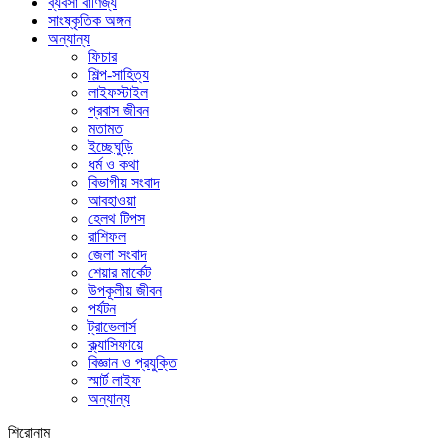
ব্যবসা বাণিজ্য
সাংষ্কৃতিক অঙ্গন
অন্যান্য
ফিচার
শিল্প-সাহিত্য
লাইফস্টাইল
প্রবাস জীবন
মতামত
ইচ্ছেঘুড়ি
ধর্ম ও কথা
বিভাগীয় সংবাদ
আবহাওয়া
হেলথ টিপস
রাশিফল
জেলা সংবাদ
শেয়ার মার্কেট
উপকূলীয় জীবন
পর্যটন
ট্রাভেলার্স
ক্ল্যাসিফায়ে
বিজ্ঞান ও প্রযুক্তি
স্মার্ট লাইফ
অন্যান্য
শিরোনাম