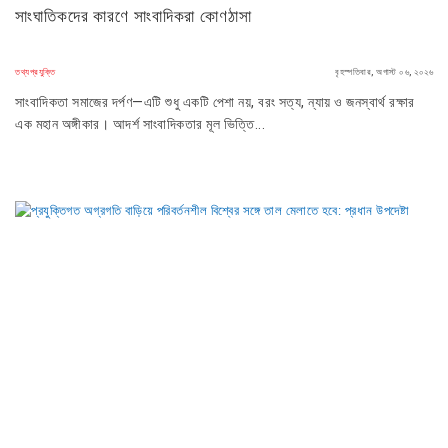
সাংঘাতিকদের কারণে সাংবাদিকরা কোণঠাসা
তথ্যপ্রযুক্তি
বৃহস্পতিবার, অগাস্ট ০৬, ২০২৬
সাংবাদিকতা সমাজের দর্পণ—এটি শুধু একটি পেশা নয়, বরং সত্য, ন্যায় ও জনস্বার্থ রক্ষার
এক মহান অঙ্গীকার। আদর্শ সাংবাদিকতার মূল ভিত্তি...