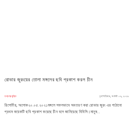
রোভার জুরংয়ের তোলা মঙ্গলের ছবি প্রকাশ করল চীন
তথ্যপ্রযুক্তি
বৃহস্পতিবার, অগাস্ট ০৬, ২০২৬
রিপোর্টার, অলোক২০.০৫.২০২১মঙ্গলে সফলভাবে অবতরণ করা রোভার জুরং এর পাঠানো
প্রথম কয়েকটি ছবি প্রকাশ করেছে চীন বলে জানিয়েছে বিবিসি।মানুষ...