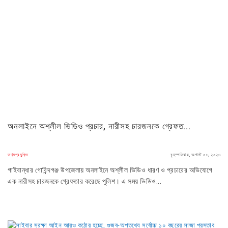
অনলাইনে অশ্লীল ভিডিও প্রচার, নারীসহ চারজনকে গ্রেফত...
তথ্যপ্রযুক্তি
বৃহস্পতিবার, অগাস্ট ০৬, ২০২৬
গাইবান্ধার গোবিন্দগঞ্জ উপজেলায় অনলাইনে অশ্লীল ভিডিও ধারণ ও প্রচারের অভিযোগে
এক নারীসহ চারজনকে গ্রেফতার করেছে পুলিশ। এ সময় ভিডিও...