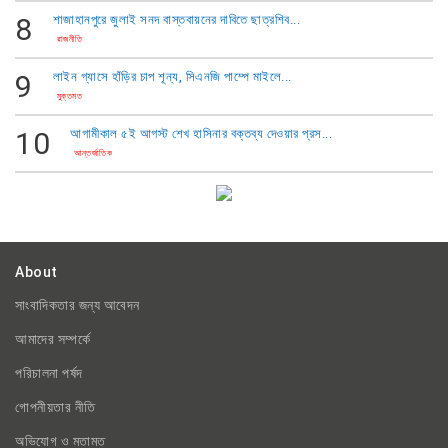
8
শাজাহানপুরে জুলাই সনদ বাস্তবায়নের দাবিতে ছাত্রশিব...
রাজনীতি
9
​লাইন গ্যাসে হাঁড়ির চাপ শূন্য, সিএনজি পাম্পে মাইলে...
মুক্তমত
10
আগামীকাল ৫ই আগস্ট শেখ হাসিনার বক্তব্য দেওয়ার প্রস...
আন্তর্জাতিক
About
সাংবাদিকতার জন্য আবেদন
আমাদের সম্পর্কে
পরিচালনা পর্ষদ
গোপনীয়তার নীতি
অভিযোগ ও মতামত