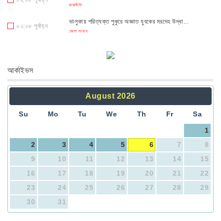
রাজনীতি
ভালুকায় পরিত্যক্ত পুকুরে অজ্ঞাত যুবকের মরদেহ উদ্ধা...
০২:০৮ পূর্বাহ্ন
জেলা সংবাদ
‘গ্যাস দে, বিদ্যুৎ দে, নইলে গদি ছাইড়া দে’ স্লোগান...
০১:০৮ পূর্বাহ্ন
রাজনীতি
আর্কাইভস
বগুড়ায় নারী ও শিশুদের জন্য চালু হচ্ছে বিশেষ বাস সা...
০১:০৮ পূর্বাহ্ন
জেলা সংবাদ
August
2026
শিবপুরে ৯০০ গ্রাম গাঁজা ও ১ লাখ ৫ হাজার টাকা সহ মা...
০২:০৮ পূর্বাহ্ন
জেলা সংবাদ
Su
Mo
Tu
We
Th
Fr
Sa
1
2
3
4
5
6
7
8
9
10
11
12
13
14
15
16
17
18
19
20
21
22
23
24
25
26
27
28
29
30
31