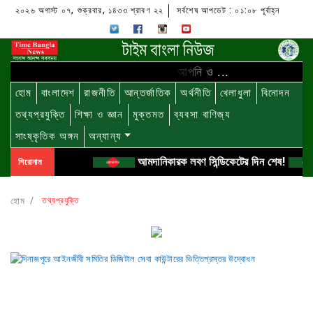
২০২৬ অগাস্ট ০৭, শুক্রবার, ১৪৩৩ শ্রাবণ ২২
সর্বশেষ আপডেট : ০১:০৮ পূর্বাহ্ন
আমাদের সাথে থাকুন আপনি ও ...
হোম
বাংলাদেশ
রাজনীতি
আন্তর্জাতিক
অর্থনীতি
খেলাধুলা
বিনোদন
তথ্যপ্রযুক্তি
শিক্ষা ও জ্ঞান
মুক্তমত
ব্যবসা বাণিজ্য
সাংষ্কৃতিক অঙ্গন
অন্যান্য
আমদানিকারক লবণ সিন্ডিকেটের দিন শেষ!
শিরোনাম
হোম
তথ্যপ্রযুক্তি