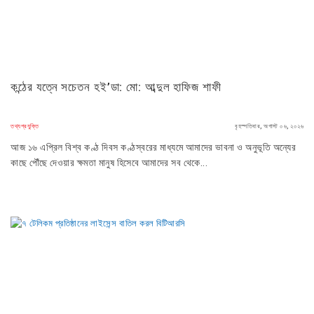
কন্ঠের যত্নে সচেতন হই’ডা: মো: আব্দুল হাফিজ শাফী
তথ্যপ্রযুক্তি
বৃহস্পতিবার, অগাস্ট ০৬, ২০২৬
আজ ১৬ এপ্রিল বিশ্ব কণ্ঠ দিবস কণ্ঠস্বরের মাধ্যমে আমাদের ভাবনা ও অনুভূতি অন্যের
কাছে পৌঁছে দেওয়ার ক্ষমতা মানুষ হিসেবে আমাদের সব থেকে...