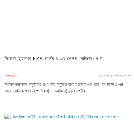
সিলেটে ইয়ামাহা FZS ভার্সন ৪ এর সেলস সেলিব্রেশন উ...
তথ্যপ্রযুক্তি
বৃহস্পতিবার, অগাস্ট ০৬, ২০২৬
সিলেটে জমকালো অনুষ্ঠানের মধ্য দিয়ে অনুষ্ঠিত হলো ইয়ামাহা এফ জেড এস ভার্সন ৪ এর
সেলস সেলিব্রেশন।বৃহস্পতিবার(১০ অক্টোবর)দুপুরে নগরীর...