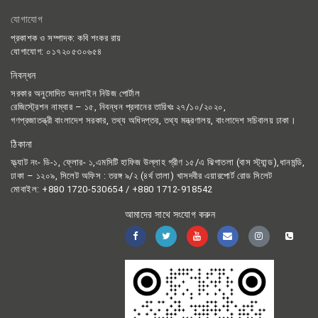
যোগাযোগ
প্রকাশক ও সম্পাদক: কবি শংকর রায়
যোগাযোগ: ০১৭২০৫৩০৬৫৪
নিবন্ধন
সরকার অনুমোদিত অনলাইন নিউজ পোর্টাল
রেজিস্ট্রেশন নাম্বার – ১৫, নিবন্ধন প্রদানের তারিখঃ ২৭/১০/২০২০,
গণপ্রজাতন্ত্রী বাংলাদেশ সরকার, তথ্য অধিদপ্তর, তথ্য মন্ত্রণালয়, বাংলাদেশ সচিবালয় ঢাকা।
ঠিকানা
ফ্ল্যাট নং- ডি-১, ফ্লোর- ১,এমসিটি হাফিজ উল্লাহ গ্রীণ ১৫/এ ঝিগাতলা (বাস স্ট্যান্ড),ধানমন্ডি,
ঢাকা – ১২০৯, সিলেট অফিস : তরঙ্গ ৯/২ (৪র্থ তালা) খাসদবীর এয়ারপোর্ট রোড সিলেট
মোবাইল: +880 1720-530654 / +880 1712-918542
আমাদের সাথে সংযোগ করুন