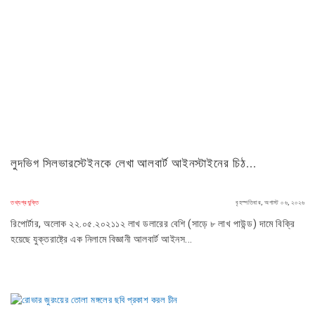
লুদভিগ সিলভারস্টেইনকে লেখা আলবার্ট আইনস্টাইনের চিঠ...
তথ্যপ্রযুক্তি
বৃহস্পতিবার, অগাস্ট ০৬, ২০২৬
রিপোর্টার, অলোক ২২.০৫.২০২১১২ লাখ ডলারের বেশি (সাড়ে ৮ লাখ পাউন্ড) দামে বিক্রি
হয়েছে যুক্তরাষ্ট্রে এক নিলামে বিজ্ঞানী আলবার্ট আইনস...