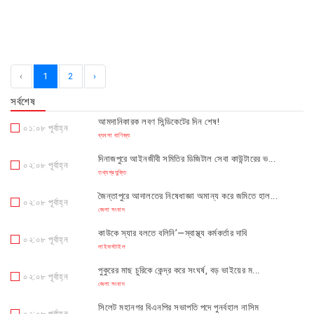
‹
1
2
›
সর্বশেষ
আমদানিকারক লবণ সিন্ডিকেটের দিন শেষ!
০১:০৮ পূর্বাহ্ন
ব্যবসা বাণিজ্য
দিনাজপুরে আইনজীবী সমিতির ডিজিটাল সেবা কাউন্টারের ভ...
০২:০৮ পূর্বাহ্ন
তথ্যপ্রযুক্তি
জৈন্তাপুরে আদালতের নিষেধাজ্ঞা অমান্য করে জমিতে হাল...
০২:০৮ পূর্বাহ্ন
জেলা সংবাদ
কাউকে স্যার বলতে বলিনি’—স্বাস্থ্য কর্মকর্তার দাবি
০২:০৮ পূর্বাহ্ন
লাইফস্টাইল
পুকুরের মাছ চুরিকে কেন্দ্র করে সংঘর্ষ, বড় ভাইয়ের ম...
০২:০৮ পূর্বাহ্ন
জেলা সংবাদ
সিলেট মহানগর বিএনপির সভাপতি পদে পুনর্বহাল নাসিম
০২:০৮ পূর্বাহ্ন