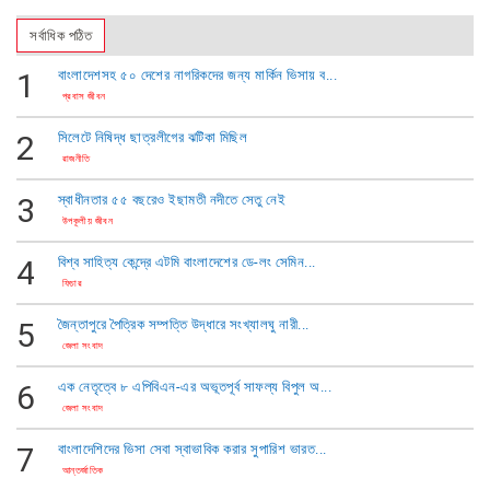
সর্বাধিক পঠিত
1
বাংলাদেশসহ ৫০ দেশের নাগরিকদের জন্য মার্কিন ভিসায় ব...
প্রবাস জীবন
2
সিলেটে নিষিদ্ধ ছাত্রলীগের ঝটিকা মিছিল
রাজনীতি
3
স্বাধীনতার ৫৫ বছরেও ইছামতী নদীতে সেতু নেই
উপকূলীয় জীবন
4
বিশ্ব সাহিত্য কেন্দ্রে এটমি বাংলাদেশের ডে-লং সেমিন...
ফিচার
5
জৈন্তাপুরে পৈত্রিক সম্পত্তি উদ্ধারে সংখ্যালঘু নারী...
জেলা সংবাদ
6
এক নেতৃত্বে ​৮ এপিবিএন-এর অভূতপূর্ব সাফল্য বিপুল অ...
জেলা সংবাদ
7
বাংলাদেশিদের ভিসা সেবা স্বাভাবিক করার সুপারিশ ভারত...
আন্তর্জাতিক