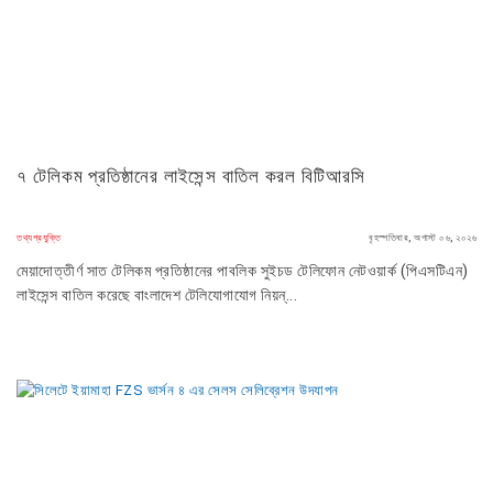
৭ টেলিকম প্রতিষ্ঠানের লাইসেন্স বাতিল করল বিটিআরসি
তথ্যপ্রযুক্তি
বৃহস্পতিবার, অগাস্ট ০৬, ২০২৬
মেয়াদোত্তীর্ণ সাত টেলিকম প্রতিষ্ঠানের পাবলিক সুইচড টেলিফোন নেটওয়ার্ক (পিএসটিএন)
লাইসেন্স বাতিল করেছে বাংলাদেশ টেলিযোগাযোগ নিয়ন্...