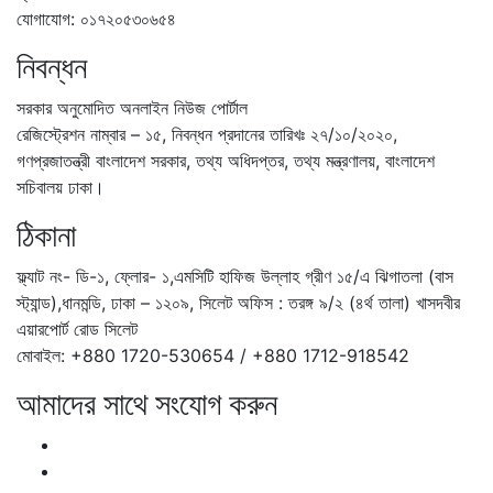
যোগাযোগ: ০১৭২০৫৩০৬৫৪
নিবন্ধন
সরকার অনুমোদিত অনলাইন নিউজ পোর্টাল
রেজিস্ট্রেশন নাম্বার – ১৫, নিবন্ধন প্রদানের তারিখঃ ২৭/১০/২০২০,
গণপ্রজাতন্ত্রী বাংলাদেশ সরকার, তথ্য অধিদপ্তর, তথ্য মন্ত্রণালয়, বাংলাদেশ
সচিবালয় ঢাকা।
ঠিকানা
ফ্ল্যাট নং- ডি-১, ফ্লোর- ১,এমসিটি হাফিজ উল্লাহ গ্রীণ ১৫/এ ঝিগাতলা (বাস
স্ট্যান্ড),ধানমন্ডি, ঢাকা – ১২০৯, সিলেট অফিস : তরঙ্গ ৯/২ (৪র্থ তালা) খাসদবীর
এয়ারপোর্ট রোড সিলেট
মোবাইল: +880 1720-530654 / +880 1712-918542
আমাদের সাথে সংযোগ করুন