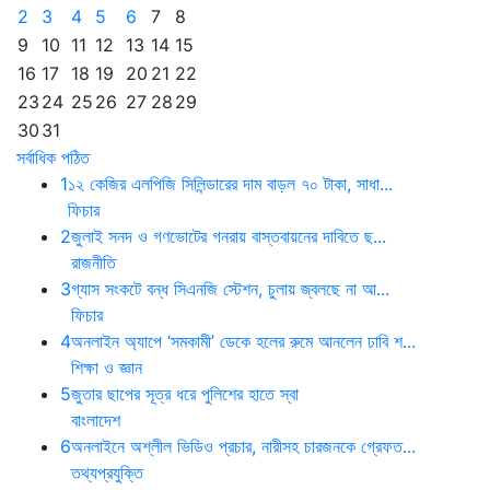
2
3
4
5
6
7
8
9
10
11
12
13
14
15
16
17
18
19
20
21
22
23
24
25
26
27
28
29
30
31
সর্বাধিক পঠিত
1
১২ কেজির এলপিজি সিলিন্ডারের দাম বাড়ল ৭০ টাকা, সাধা...
ফিচার
2
‎জুলাই সনদ‌ ও গণভোটের গনরায় বাস্তবায়নের দাবিতে ছ...
রাজনীতি
3
গ্যাস সংকটে বন্ধ সিএনজি স্টেশন, চুলায় জ্বলছে না আ...
ফিচার
4
অনলাইন অ্যাপে ‘সমকামী’ ডেকে হলের রুমে আনলেন ঢাবি শ...
শিক্ষা ও জ্ঞান
5
জুতার ছাপের সূত্র ধরে পুলিশের হাতে স্বা
বাংলাদেশ
6
অনলাইনে অশ্লীল ভিডিও প্রচার, নারীসহ চারজনকে গ্রেফত...
তথ্যপ্রযুক্তি