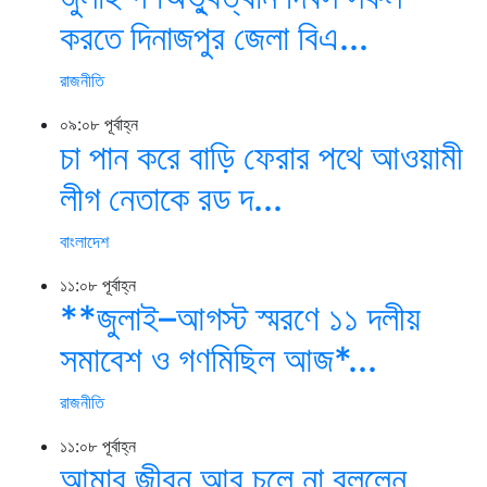
করতে দিনাজপুর জেলা বিএ...
রাজনীতি
০৯:০৮ পূর্বাহ্ন
চা পান করে বাড়ি ফেরার পথে আওয়ামী
লীগ নেতাকে রড দ...
বাংলাদেশ
১১:০৮ পূর্বাহ্ন
**জুলাই–আগস্ট স্মরণে ১১ দলীয়
সমাবেশ ও গণমিছিল আজ*...
রাজনীতি
১১:০৮ পূর্বাহ্ন
আমার জীবন আর চলে না বললেন