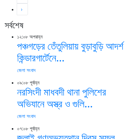
›
সর্বশেষ
১২:০৮ অপরাহ্ন
পঞ্চগড়ের তেঁতুলিয়ায় বুড়াবুড়ি আদর্শ
কিন্ডারগার্টেনে...
জেলা সংবাদ
০৯:০৮ পূর্বাহ্ন
নরসিংদী মাধবদী থানা পুলিশের
অভিযানে অস্ত্র ও গুলি...
জেলা সংবাদ
০৭:০৮ পূর্বাহ্ন
জুলাই গণঅভ্যুত্থান দিবস সফল