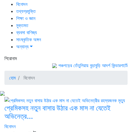
বিনোদন
তথ্যপ্রযুক্তি
শিক্ষা ও জ্ঞান
মুক্তমত
ব্যবসা বাণিজ্য
সাংষ্কৃতিক অঙ্গন
অন্যান্য
শিরোনাম
পঞ্চগড়ের তেঁতুলিয়ায় বুড়াবুড়ি আদর্শ কিন্ডারগার্টেনে...
হোম
বিনোদন
প্রেমিকসহ নতুন বাসায় উঠার এক মাস না যেতেই
অভিনেত্র...
বিনোদন