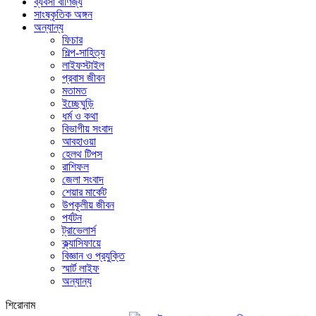
ব্যবসা বাণিজ্য
সাংষ্কৃতিক অঙ্গন
অন্যান্য
ফিচার
শিল্প-সাহিত্য
লাইফস্টাইল
প্রবাস জীবন
মতামত
ইচ্ছেঘুড়ি
ধর্ম ও কথা
বিভাগীয় সংবাদ
আবহাওয়া
হেলথ টিপস
রাশিফল
জেলা সংবাদ
শেয়ার মার্কেট
উপকূলীয় জীবন
পর্যটন
ট্রাভেলার্স
ক্ল্যাসিফায়ে
বিজ্ঞান ও প্রযুক্তি
স্মার্ট লাইফ
অন্যান্য
শিরোনাম