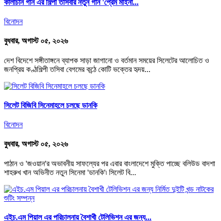
কালাচান গান এর শিল্পী তসিবার নতুন গান 'প্রেম মাইনা...
বিনোদন
বুধবার, অগাস্ট ০৫, ২০২৬
দেশ বিদেশে সঙ্গীতাঙ্গনে ব্যাপক সাড়া জাগানো ও বর্তমান সময়ের সিলেটের আলোচিত ও
জনপ্রিয় কণ্ঠশিল্পী তসিবা বেগমের কন্ঠে কোটি ভক্তের হৃদয়...
সিলেট বিজিবি সিনেমাহলে চলছে ডানকি
বিনোদন
বুধবার, অগাস্ট ০৫, ২০২৬
পাঠান ও 'জওয়ান'র অভাবনীয় সাফল্যের পর এবার বাংলাদেশে মুক্তি পাচ্ছে বলিউড বাদশা
শাহরুখ খান অভিনীত নতুন সিনেমা 'ডানকি'৷ সিলেট বি...
এইচ.এম পিয়াল এর পরিচালনায় বৈশাখী টেলিভিশন এর জন্য...