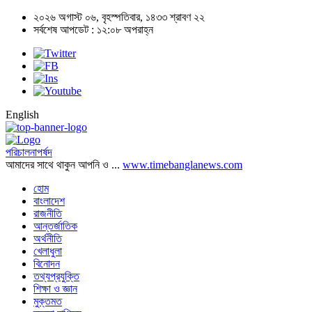
২০২৬ অগাস্ট ০৬, বৃহস্পতিবার, ১৪৩৩ শ্রাবণ ২২
সর্বশেষ আপডেট : ১২:০৮ অপরাহ্ন
English
পরিচালনাপর্ষদ
আমাদের সাথে থাকুন আপনি ও ...
www.timebanglanews.com
হোম
বাংলাদেশ
রাজনীতি
আন্তর্জাতিক
অর্থনীতি
খেলাধুলা
বিনোদন
তথ্যপ্রযুক্তি
শিক্ষা ও জ্ঞান
মুক্তমত