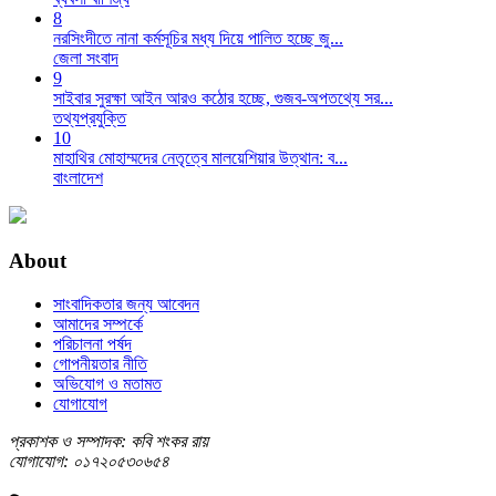
8
নরসিংদীতে নানা কর্মসূচির মধ্য দিয়ে পালিত হচ্ছে জু...
জেলা সংবাদ
9
সাইবার সুরক্ষা আইন আরও কঠোর হচ্ছে, গুজব-অপতথ্যে সর...
তথ্যপ্রযুক্তি
10
মাহাথির মোহাম্মদের নেতৃত্বে মালয়েশিয়ার উত্থান: ব...
বাংলাদেশ
About
সাংবাদিকতার জন্য আবেদন
আমাদের সম্পর্কে
পরিচালনা পর্ষদ
গোপনীয়তার নীতি
অভিযোগ ও মতামত
যোগাযোগ
প্রকাশক ও সম্পাদক: কবি শংকর রায়
যোগাযোগ: ০১৭২০৫৩০৬৫৪