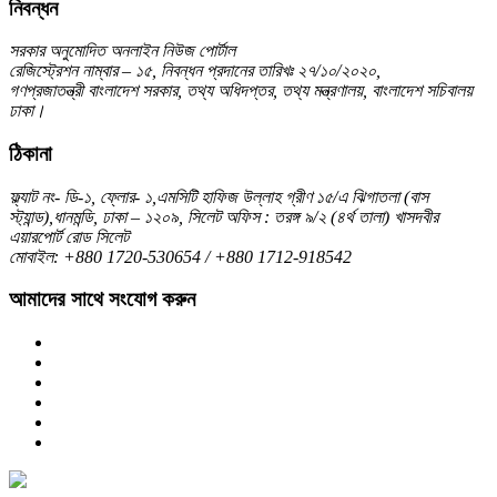
নিবন্ধন
সরকার অনুমোদিত অনলাইন নিউজ পোর্টাল
রেজিস্ট্রেশন নাম্বার – ১৫, নিবন্ধন প্রদানের তারিখঃ ২৭/১০/২০২০,
গণপ্রজাতন্ত্রী বাংলাদেশ সরকার, তথ্য অধিদপ্তর, তথ্য মন্ত্রণালয়, বাংলাদেশ সচিবালয়
ঢাকা।
ঠিকানা
ফ্ল্যাট নং- ডি-১, ফ্লোর- ১,এমসিটি হাফিজ উল্লাহ গ্রীণ ১৫/এ ঝিগাতলা (বাস
স্ট্যান্ড),ধানমন্ডি, ঢাকা – ১২০৯, সিলেট অফিস : তরঙ্গ ৯/২ (৪র্থ তালা) খাসদবীর
এয়ারপোর্ট রোড সিলেট
মোবাইল: +880 1720-530654 / +880 1712-918542
আমাদের সাথে সংযোগ করুন