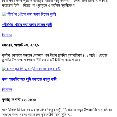
ছোট পর্দার দর্শকপ্রিয় অভিনেত্রী জিনাত শানু স্বাগতা। চলতি বছর শুরুর দিকে বিয়ে
করেছেন তিনি। বিয়ের পর প্রাক্তন ও বর্তমান স্বামীকে ন...
পরীমণির খোঁচার কড়া জবাব দিলেন বুবলী
বিনোদন
মঙ্গলবার, অগাস্ট ০৪, ২০২৬
বুবলীর একমাত্র সন্তান শেহজাদ খান বীরের জন্মদিন বৃহস্পতিবার (২১ মার্চ)। ছেলের
জন্মদিন উপলক্ষে সোশ্যাল মিডিয়ায় একটি ভিডিও প্রকাশ করে...
কাল প্রচারিত হবে সুমি শবনমের বন্ধুর বাড়ী
বিনোদন
বুধবার, অগাস্ট ০৫, ২০২৬
আগামিকাল মিডিয়া ঘর এর ব্যানারে ‘বন্ধুর বাড়ী, শিরোনামে নতুন উপহার হিসেবে বর্তমান
সময়ের বাংলা গানের আলোড়ন সৃষ্টিকারীনী শিল্পী সুমি স...