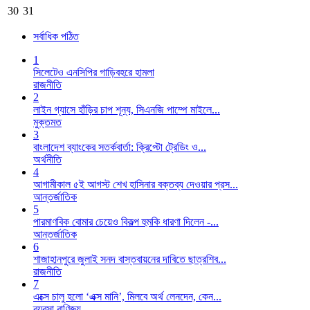
30
31
সর্বাধিক পঠিত
1
সিলেটেও এনসিপির গাড়িবহরে হামলা
রাজনীতি
2
​লাইন গ্যাসে হাঁড়ির চাপ শূন্য, সিএনজি পাম্পে মাইলে...
মুক্তমত
3
বাংলাদেশ ব্যাংকের সতর্কবার্তা: ক্রিপ্টো ট্রেডিং ও...
অর্থনীতি
4
আগামীকাল ৫ই আগস্ট শেখ হাসিনার বক্তব্য দেওয়ার প্রস...
আন্তর্জাতিক
5
পারমাণবিক বোমার চেয়েও বিকল্প হুমকি ধারণা দিলেন -...
আন্তর্জাতিক
6
শাজাহানপুরে জুলাই সনদ বাস্তবায়নের দাবিতে ছাত্রশিব...
রাজনীতি
7
এক্সে চালু হলো ‘এক্স মানি’, মিলবে অর্থ লেনদেন, কেন...
ব্যবসা বাণিজ্য