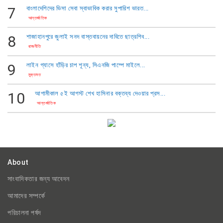
7
বাংলাদেশিদের ভিসা সেবা স্বাভাবিক করার সুপারিশ ভারত...
আন্তর্জাতিক
8
শাজাহানপুরে জুলাই সনদ বাস্তবায়নের দাবিতে ছাত্রশিব...
রাজনীতি
9
​লাইন গ্যাসে হাঁড়ির চাপ শূন্য, সিএনজি পাম্পে মাইলে...
মুক্তমত
10
আগামীকাল ৫ই আগস্ট শেখ হাসিনার বক্তব্য দেওয়ার প্রস...
আন্তর্জাতিক
About
সাংবাদিকতার জন্য আবেদন
আমাদের সম্পর্কে
পরিচালনা পর্ষদ