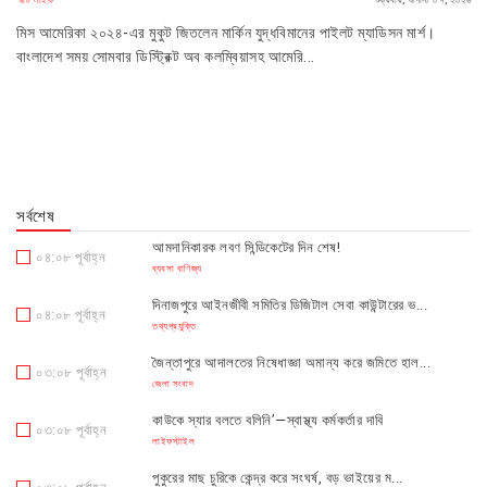
মিস আমেরিকা ২০২৪-এর মুকুট জিতলেন মার্কিন যুদ্ধবিমানের পাইলট ম্যাডিসন মার্শ।
বাংলাদেশ সময় সোমবার ডিস্ট্রিক্ট অব কলম্বিয়াসহ আমেরি...
সর্বশেষ
আমদানিকারক লবণ সিন্ডিকেটের দিন শেষ!
০৪:০৮ পূর্বাহ্ন
ব্যবসা বাণিজ্য
দিনাজপুরে আইনজীবী সমিতির ডিজিটাল সেবা কাউন্টারের ভ...
০৪:০৮ পূর্বাহ্ন
তথ্যপ্রযুক্তি
জৈন্তাপুরে আদালতের নিষেধাজ্ঞা অমান্য করে জমিতে হাল...
০৩:০৮ পূর্বাহ্ন
জেলা সংবাদ
কাউকে স্যার বলতে বলিনি’—স্বাস্থ্য কর্মকর্তার দাবি
০৩:০৮ পূর্বাহ্ন
লাইফস্টাইল
পুকুরের মাছ চুরিকে কেন্দ্র করে সংঘর্ষ, বড় ভাইয়ের ম...