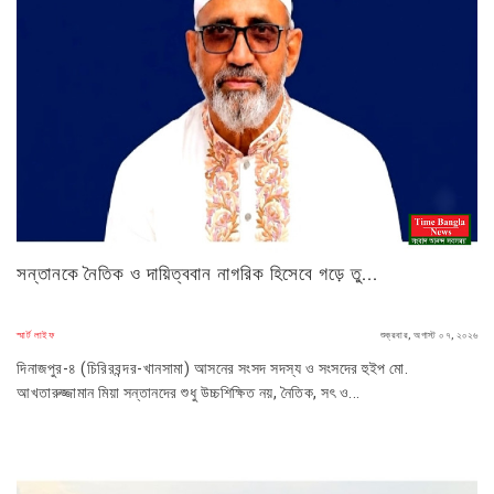
সন্তানকে নৈতিক ও দায়িত্ববান নাগরিক হিসেবে গড়ে তু...
স্মার্ট লাইফ
শুক্রবার, অগাস্ট ০৭, ২০২৬
দিনাজপুর-৪ (চিরিরবন্দর-খানসামা) আসনের সংসদ সদস্য ও সংসদের হুইপ মো.
আখতারুজ্জামান মিয়া সন্তানদের শুধু উচ্চশিক্ষিত নয়, নৈতিক, সৎ ও...