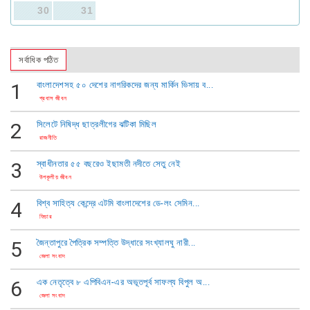
30
31
সর্বাধিক পঠিত
1
বাংলাদেশসহ ৫০ দেশের নাগরিকদের জন্য মার্কিন ভিসায় ব...
প্রবাস জীবন
2
সিলেটে নিষিদ্ধ ছাত্রলীগের ঝটিকা মিছিল
রাজনীতি
3
স্বাধীনতার ৫৫ বছরেও ইছামতী নদীতে সেতু নেই
উপকূলীয় জীবন
4
বিশ্ব সাহিত্য কেন্দ্রে এটমি বাংলাদেশের ডে-লং সেমিন...
ফিচার
5
জৈন্তাপুরে পৈত্রিক সম্পত্তি উদ্ধারে সংখ্যালঘু নারী...
জেলা সংবাদ
6
এক নেতৃত্বে ​৮ এপিবিএন-এর অভূতপূর্ব সাফল্য বিপুল অ...
জেলা সংবাদ