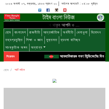
২০২৬ অগাস্ট ০৭, শুক্রবার, ১৪৩৩ শ্রাবণ ২২
সর্বশেষ আপডেট : ০৪:০৮ পূর্বাহ্ন
আমাদের সাথে থাকুন আপনি ও ...
হোম
বাংলাদেশ
রাজনীতি
আন্তর্জাতিক
অর্থনীতি
খেলাধুলা
বিনোদন
তথ্যপ্রযুক্তি
শিক্ষা ও জ্ঞান
মুক্তমত
ব্যবসা বাণিজ্য
সাংষ্কৃতিক অঙ্গন
অন্যান্য
আমদানিকারক লবণ সিন্ডিকেটের দিন শেষ!
শিরোনাম
হোম
স্মার্ট লাইফ