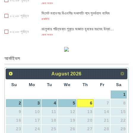
০৩:০৮ পূর্বাহ্ন
জেলা সংবাদ
সিলেট মহানগর বিএনপির সভাপতি পদে পুনর্বহাল নাসিম
০২:০৮ পূর্বাহ্ন
রাজনীতি
ভালুকায় পরিত্যক্ত পুকুরে অজ্ঞাত যুবকের মরদেহ উদ্ধা...
০২:০৮ পূর্বাহ্ন
জেলা সংবাদ
‘গ্যাস দে, বিদ্যুৎ দে, নইলে গদি ছাইড়া দে’ স্লোগান...
০৩:০৮ পূর্বাহ্ন
রাজনীতি
আর্কাইভস
বগুড়ায় নারী ও শিশুদের জন্য চালু হচ্ছে বিশেষ বাস সা...
০১:০৮ পূর্বাহ্ন
জেলা সংবাদ
August
2026
শিবপুরে ৯০০ গ্রাম গাঁজা ও ১ লাখ ৫ হাজার টাকা সহ মা...
০২:০৮ পূর্বাহ্ন
জেলা সংবাদ
Su
Mo
Tu
We
Th
Fr
Sa
1
2
3
4
5
6
7
8
9
10
11
12
13
14
15
16
17
18
19
20
21
22
23
24
25
26
27
28
29