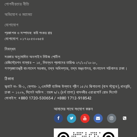
গোপনীয়তার নীতি
অভিযোগ ও মতামত
যোগাযোগ
প্রকাশক ও সম্পাদক: কবি শংকর রায়
যোগাযোগ: ০১৭২০৫৩০৬৫৪
নিবন্ধন
সরকার অনুমোদিত অনলাইন নিউজ পোর্টাল
রেজিস্ট্রেশন নাম্বার – ১৫, নিবন্ধন প্রদানের তারিখঃ ২৭/১০/২০২০,
গণপ্রজাতন্ত্রী বাংলাদেশ সরকার, তথ্য অধিদপ্তর, তথ্য মন্ত্রণালয়, বাংলাদেশ সচিবালয় ঢাকা।
ঠিকানা
ফ্ল্যাট নং- ডি-১, ফ্লোর- ১,এমসিটি হাফিজ উল্লাহ গ্রীণ ১৫/এ ঝিগাতলা (বাস স্ট্যান্ড),ধানমন্ডি,
ঢাকা – ১২০৯, সিলেট অফিস : তরঙ্গ ৯/২ (৪র্থ তালা) খাসদবীর এয়ারপোর্ট রোড সিলেট
মোবাইল: +880 1720-530654 / +880 1712-918542
আমাদের সাথে সংযোগ করুন