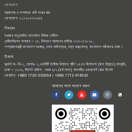
যোগাযোগ
প্রকাশক ও সম্পাদক: কবি শংকর রায়
যোগাযোগ: ০১৭২০৫৩০৬৫৪
নিবন্ধন
সরকার অনুমোদিত অনলাইন নিউজ পোর্টাল
রেজিস্ট্রেশন নাম্বার – ১৫, নিবন্ধন প্রদানের তারিখঃ ২৭/১০/২০২০,
গণপ্রজাতন্ত্রী বাংলাদেশ সরকার, তথ্য অধিদপ্তর, তথ্য মন্ত্রণালয়, বাংলাদেশ সচিবালয় ঢাকা।
ঠিকানা
ফ্ল্যাট নং- ডি-১, ফ্লোর- ১,এমসিটি হাফিজ উল্লাহ গ্রীণ ১৫/এ ঝিগাতলা (বাস স্ট্যান্ড),ধানমন্ডি,
ঢাকা – ১২০৯, সিলেট অফিস : তরঙ্গ ৯/২ (৪র্থ তালা) খাসদবীর এয়ারপোর্ট রোড সিলেট
মোবাইল: +880 1720-530654 / +880 1712-918542
আমাদের সাথে সংযোগ করুন