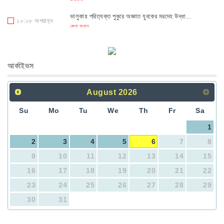
ভালুকায় পরিত্যক্ত পুকুরে অজ্ঞাত যুবকের মরদেহ উদ্ধা...
১০:০৮ অপরাহ্ন
জেলা সংবাদ
‘গ্যাস দে, বিদ্যুৎ দে, নইলে গদি ছাইড়া দে’ স্লোগান...
১০:০৮ অপরাহ্ন
রাজনীতি
আর্কাইভস
বগুড়ায় নারী ও শিশুদের জন্য চালু হচ্ছে বিশেষ বাস সা...
১০:০৮ অপরাহ্ন
জেলা সংবাদ
August
2026
শিবপুরে ৯০০ গ্রাম গাঁজা ও ১ লাখ ৫ হাজার টাকা সহ মা...
১০:০৮ অপরাহ্ন
জেলা সংবাদ
Su
Mo
Tu
We
Th
Fr
Sa
1
2
3
4
5
6
7
8
9
10
11
12
13
14
15
16
17
18
19
20
21
22
23
24
25
26
27
28
29
30
31