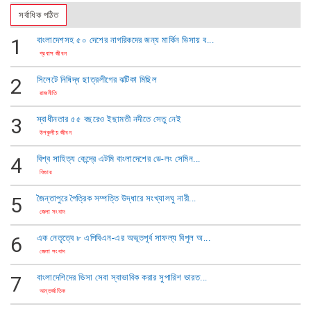
সর্বাধিক পঠিত
1
বাংলাদেশসহ ৫০ দেশের নাগরিকদের জন্য মার্কিন ভিসায় ব...
প্রবাস জীবন
2
সিলেটে নিষিদ্ধ ছাত্রলীগের ঝটিকা মিছিল
রাজনীতি
3
স্বাধীনতার ৫৫ বছরেও ইছামতী নদীতে সেতু নেই
উপকূলীয় জীবন
4
বিশ্ব সাহিত্য কেন্দ্রে এটমি বাংলাদেশের ডে-লং সেমিন...
ফিচার
5
জৈন্তাপুরে পৈত্রিক সম্পত্তি উদ্ধারে সংখ্যালঘু নারী...
জেলা সংবাদ
6
এক নেতৃত্বে ​৮ এপিবিএন-এর অভূতপূর্ব সাফল্য বিপুল অ...
জেলা সংবাদ
7
বাংলাদেশিদের ভিসা সেবা স্বাভাবিক করার সুপারিশ ভারত...
আন্তর্জাতিক