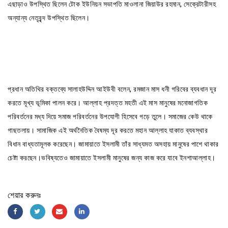
এছাড়াও উপস্থিত ছিলেন টোক ইউনিয়ন সভাপতি মাওলানা জিয়াউর রহমান, সেক্রেটারীসহ
অন্যান্য নেতৃবৃন্দ উপস্থিত ছিলেন।
প্রধান অতিথির বক্তব্যে সালাহউদ্দিন আইউবী বলেন, রমজান মাস ধনী গরিবের ব্যবধান দূর
করতে মূখ্য ভূমিকা পালন করে। আল্লাহ প্রদত্ত মহতী এই মাস মানুষের মনোজাগতিক
পরিবর্তনের মধ্য দিয়ে সমাজ পরিবর্তনের উপযোগী হিসেবে গড়ে তুলে। সমাজের কেউ থাকে
গাছতলায়। সামাজিক এই অর্থনৈতিক বৈষম্য দূর করতে মহান আল্লাহ যাকাত ব্যবস্থার
বিধান বাধ্যতামূলক করেছেন। জামায়াতে ইসলামী তাঁর সাধ্যমত অসহায় মানুষের পাশে থাকার
চেষ্টা করছেন।ভবিষ্যতেও জামায়াতে ইসলামী মানুষের জন্য কাজ করে যাবে ইনশাআল্লাহ।
শেয়ার করুনঃ