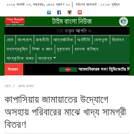
২০২৬ অগাস্ট ০৭, শুক্রবার, ১৪৩৩ শ্রাবণ ২২
সর্বশেষ আপডেট : ১২:০৮ পূর্বাহ্ন
আমাদের সাথে থাকুন আপনি ও ...
হোম
বাংলাদেশ
রাজনীতি
আন্তর্জাতিক
অর্থনীতি
খেলাধুলা
বিনোদন
তথ্যপ্রযুক্তি
শিক্ষা ও জ্ঞান
মুক্তমত
ব্যবসা বাণিজ্য
সাংষ্কৃতিক অঙ্গন
অন্যান্য
আমদানিকারক লবণ সিন্ডিকেটের দিন শে
শিরোনাম
হোম
জেলা সংবাদ
কাপাসিয়ায় জামায়াতের উদ্যোগে
অসহায় পরিবারের মাঝে খাদ্য সামগ্রী
বিতরণ