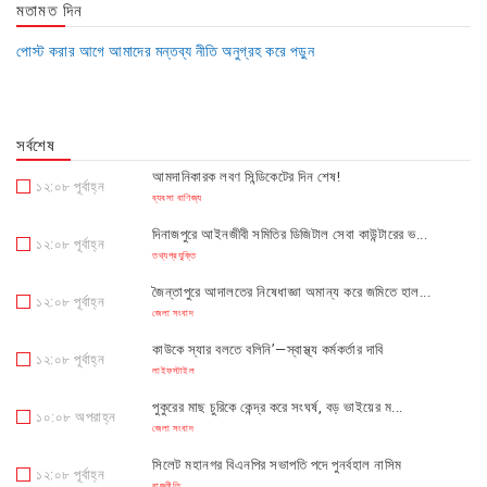
মতামত দিন
পোস্ট করার আগে আমাদের মন্তব্য নীতি অনুগ্রহ করে পড়ুন
সর্বশেষ
আমদানিকারক লবণ সিন্ডিকেটের দিন শেষ!
১২:০৮ পূর্বাহ্ন
ব্যবসা বাণিজ্য
দিনাজপুরে আইনজীবী সমিতির ডিজিটাল সেবা কাউন্টারের ভ...
১২:০৮ পূর্বাহ্ন
তথ্যপ্রযুক্তি
জৈন্তাপুরে আদালতের নিষেধাজ্ঞা অমান্য করে জমিতে হাল...
১২:০৮ পূর্বাহ্ন
জেলা সংবাদ
কাউকে স্যার বলতে বলিনি’—স্বাস্থ্য কর্মকর্তার দাবি
১২:০৮ পূর্বাহ্ন
লাইফস্টাইল
পুকুরের মাছ চুরিকে কেন্দ্র করে সংঘর্ষ, বড় ভাইয়ের ম...
১০:০৮ অপরাহ্ন
জেলা সংবাদ
সিলেট মহানগর বিএনপির সভাপতি পদে পুনর্বহাল নাসিম
১২:০৮ পূর্বাহ্ন
রাজনীতি