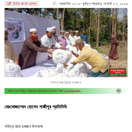
টাইম বাংলা ডেস্ক
প্রকাশিত ১২:০৮ পূর্বাহ্ন শুক্রবার, অগাস্ট ০৭, ২০২৬
time bangla news
মোঃমোজাম্মেল হোসেন গাজীপুর প্রতিনিধি
পবিত্র মাহে রমজান উপলক্ষে