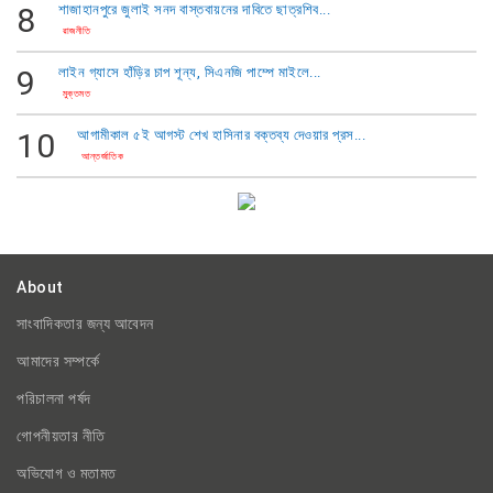
8
শাজাহানপুরে জুলাই সনদ বাস্তবায়নের দাবিতে ছাত্রশিব...
রাজনীতি
9
​লাইন গ্যাসে হাঁড়ির চাপ শূন্য, সিএনজি পাম্পে মাইলে...
মুক্তমত
10
আগামীকাল ৫ই আগস্ট শেখ হাসিনার বক্তব্য দেওয়ার প্রস...
আন্তর্জাতিক
About
সাংবাদিকতার জন্য আবেদন
আমাদের সম্পর্কে
পরিচালনা পর্ষদ
গোপনীয়তার নীতি
অভিযোগ ও মতামত