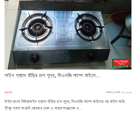
​লাইন গ্যাসে হাঁড়ির চাপ শূন্য, সিএনজি পাম্পে মাইলে...
মুক্তমত
রবিবার, অগাস্ট ০৯, ২০২৬
টাইম বাংলা নিউজ​লাইন গ্যাসে হাঁড়ির চাপ শূন্য, সিএনজি পাম্পে মাইলের পর মাইল সারি:
তীব্র গ্যাস সংকটে জেরবার ঢাকা ও নারায়ণগঞ্জ​ঢাকা ও...