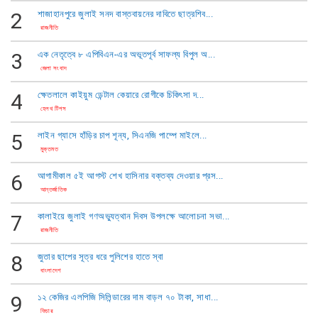
2
শাজাহানপুরে জুলাই সনদ বাস্তবায়নের দাবিতে ছাত্রশিব...
রাজনীতি
3
এক নেতৃত্বে ​৮ এপিবিএন-এর অভূতপূর্ব সাফল্য বিপুল অ...
জেলা সংবাদ
4
ক্ষেতলালে কাইয়ুম ডেন্টাল কেয়ারে রোগীকে চিকিৎসা দ...
হেলথ টিপস
5
​লাইন গ্যাসে হাঁড়ির চাপ শূন্য, সিএনজি পাম্পে মাইলে...
মুক্তমত
6
আগামীকাল ৫ই আগস্ট শেখ হাসিনার বক্তব্য দেওয়ার প্রস...
আন্তর্জাতিক
7
কালাইয়ে জুলাই গণঅভ্যুত্থান দিবস উপলক্ষে আলোচনা সভা...
রাজনীতি
8
জুতার ছাপের সূত্র ধরে পুলিশের হাতে স্বা
বাংলাদেশ
9
১২ কেজির এলপিজি সিলিন্ডারের দাম বাড়ল ৭০ টাকা, সাধা...
ফিচার