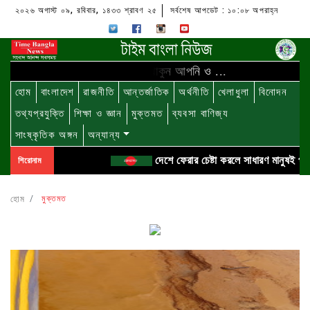
২০২৬ অগাস্ট ০৯, রবিবার, ১৪৩৩ শ্রাবণ ২৫
সর্বশেষ আপডেট : ১০:০৮ অপরাহ্ন
আমাদের সাথে থাকুন আপনি ও ...
হোম
বাংলাদেশ
রাজনীতি
আন্তর্জাতিক
অর্থনীতি
খেলাধুলা
বিনোদন
তথ্যপ্রযুক্তি
শিক্ষা ও জ্ঞান
মুক্তমত
ব্যবসা বাণিজ্য
সাংষ্কৃতিক অঙ্গন
অন্যান্য
দেশে ফেরার চেষ্টা করলে সাধারণ মানুষই প্রতিরোধ গ
শিরোনাম
হোম
মুক্তমত