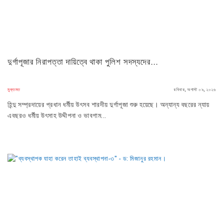
দুর্গাপূজার নিরাপত্তা দায়িত্বে থাকা পুলিশ সদস্যদের...
মুক্তমত
রবিবার, অগাস্ট ০৯, ২০২৬
হিন্দু সম্প্রদায়ের প্রধান ধর্মীয় উৎসব শারদীয় দুর্গাপূজা শুরু হয়েছে। অন্যান্য বছরের ন্যায়
এবছরও ধর্মীয় উৎসাহ উদ্দীপনা ও ভাবগাম...