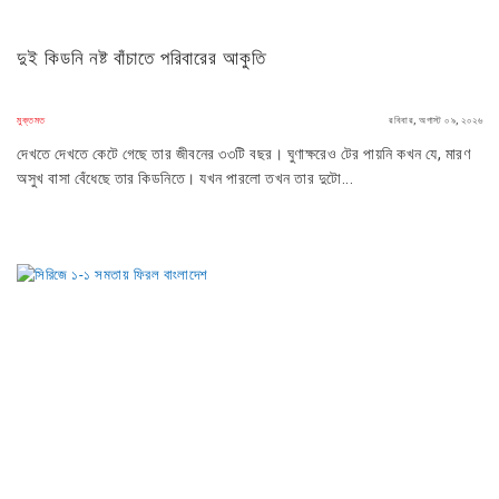
দুই কিডনি নষ্ট বাঁচাতে পরিবারের আকুতি
মুক্তমত
রবিবার, অগাস্ট ০৯, ২০২৬
দেখতে দেখতে কেটে গেছে তার জীবনের ৩৩টি বছর। ঘুণাক্ষরেও টের পায়নি কখন যে, মারণ
অসুখ বাসা বেঁধেছে তার কিডনিতে। যখন পারলো তখন তার দুটো...