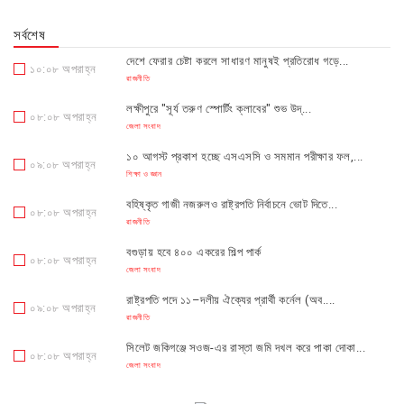
সর্বশেষ
দেশে ফেরার চেষ্টা করলে সাধারণ মানুষই প্রতিরোধ গড়ে...
১০:০৮ অপরাহ্ন
রাজনীতি
লক্ষীপুরে "সূর্য তরুণ স্পোর্টিং ক্লাবের" শুভ উদ্...
০৮:০৮ অপরাহ্ন
জেলা সংবাদ
১০ আগস্ট প্রকাশ হচ্ছে এসএসসি ও সমমান পরীক্ষার ফল,...
০৯:০৮ অপরাহ্ন
শিক্ষা ও জ্ঞান
বহিষ্কৃত গাজী নজরুলও রাষ্ট্রপতি নির্বাচনে ভোট দিতে...
০৮:০৮ অপরাহ্ন
রাজনীতি
বগুড়ায় হবে ৪০০ একরের শিল্প পার্ক
০৮:০৮ অপরাহ্ন
জেলা সংবাদ
রাষ্ট্রপতি পদে ১১–দলীয় ঐক্যের প্রার্থী কর্নেল (অব....
০৯:০৮ অপরাহ্ন
রাজনীতি
সিলেট জকিগঞ্জে সওজ-এর রাস্তা জমি দখল করে পাকা দোকা...
০৮:০৮ অপরাহ্ন
জেলা সংবাদ
আমার স্বপ্ন তোমাদের হাতে তুলে দিয়ে গেলাম।
০৮:০৮ অপরাহ্ন