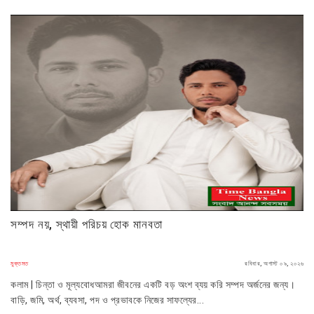
সম্পদ নয়, স্থায়ী পরিচয় হোক মানবতা
মুক্তমত
রবিবার, অগাস্ট ০৯, ২০২৬
কলাম | চিন্তা ও মূল্যবোধআমরা জীবনের একটি বড় অংশ ব্যয় করি সম্পদ অর্জনের জন্য।
বাড়ি, জমি, অর্থ, ব্যবসা, পদ ও প্রভাবকে নিজের সাফল্যের...