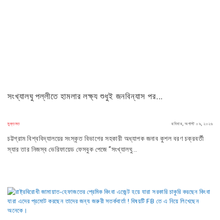
সংখ্যালঘু পল্লীতে হামলার লক্ষ্য শুধুই জনবিন্যাস পর...
মুক্তমত
রবিবার, অগাস্ট ০৯, ২০২৬
চট্টগ্রাম বিশ্ববিদ্যালয়ের সংস্কৃত বিভাগের সহকারী অধ্যাপক জনাব কুশল বরণ চক্রবর্তী
স্যার তার নিজস্ব ভেরিফায়েড ফেসবুক পেজে “সংখ্যালঘু...