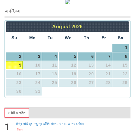
বিনোদন
আর্কাইভস
দেবিদ্বারে ভাড়াটিয়ার হাতে বাড়িওয়ালা খুন, ২য় আপডেট
১০:০৮ অপরাহ্ন
জেলা সংবাদ
August
2026
ফেসবুকে ল্যাপটপ বিক্রির বিজ্ঞাপনকে কেন্দ্র করে এক...
১০:০৮ অপরাহ্ন
জেলা সংবাদ
Su
Mo
Tu
We
Th
Fr
Sa
1
2
3
4
5
6
7
8
9
10
11
12
13
14
15
16
17
18
19
20
21
22
23
24
25
26
27
28
29
30
31
সর্বাধিক পঠিত
1
বিশ্ব সাহিত্য কেন্দ্রে এটমি বাংলাদেশের ডে-লং সেমিন...
ফিচার