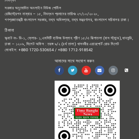
সরকার অনুমোদিত অনলাইন নিউজ পোর্টাল
রেজিস্ট্রেশন নাম্বার – ১৫, নিবন্ধন প্রদানের তারিখঃ ২৭/১০/২০২০,
গণপ্রজাতন্ত্রী বাংলাদেশ সরকার, তথ্য অধিদপ্তর, তথ্য মন্ত্রণালয়, বাংলাদেশ সচিবালয় ঢাকা।
ঠিকানা
ফ্ল্যাট নং- ডি-১, ফ্লোর- ১,এমসিটি হাফিজ উল্লাহ গ্রীণ ১৫/এ ঝিগাতলা (বাস স্ট্যান্ড),ধানমন্ডি,
ঢাকা – ১২০৯, সিলেট অফিস : তরঙ্গ ৯/২ (৪র্থ তালা) খাসদবীর এয়ারপোর্ট রোড সিলেট
মোবাইল: +880 1720-530654 / +880 1712-918542
আমাদের সাথে সংযোগ করুন