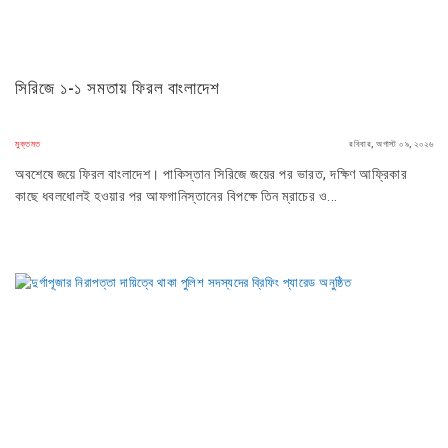
সিরিজে ১-১ সমতায় ফিরল বাংলাদেশ
মুক্তমত
রবিবার, অগাস্ট ০৯, ২০২৬
অবশেষে জয়ে ফিরল বাংলাদেশ। পাকিস্তান সিরিজে জয়ের পর ভারত, দক্ষিণ আফ্রিকার
কাছে ধবলধোলই হওয়ার পর আফগানিস্তানের বিপক্ষে তিন ম্রাচের ও...