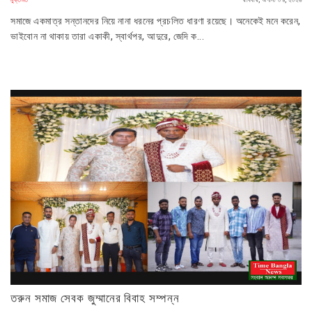
সমাজে একমাত্র সন্তানদের নিয়ে নানা ধরনের প্রচলিত ধারণা রয়েছে। অনেকেই মনে করেন,
ভাইবোন না থাকায় তারা একাকী, স্বার্থপর, আদুরে, জেদি ক...
তরুন সমাজ সেবক জুম্মানের বিবাহ সম্পন্ন