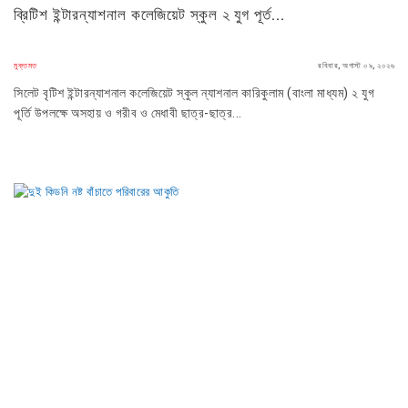
ব্রিটিশ ইন্টারন্যাশনাল কলেজিয়েট স্কুল ২ যুগ পূর্ত...
মুক্তমত
রবিবার, অগাস্ট ০৯, ২০২৬
সিলেট বৃটিশ ইন্টারন্যাশনাল কলেজিয়েট স্কুল ন্যাশনাল কারিকুলাম (বাংলা মাধ্যম) ২ যুগ
পূর্তি উপলক্ষে অসহায় ও গরীব ও মেধাবী ছাত্র-ছাত্র...