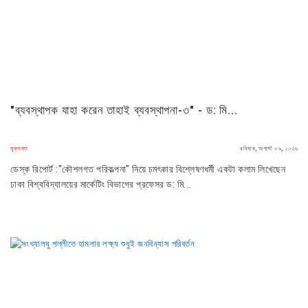
"ব্যবস্থাপক যাহা করেন তাহাই ব্যবস্থাপনা-৩" - ড: মি...
মুক্তমত
রবিবার, অগাস্ট ০৯, ২০২৬
ডেস্ক রিপোর্ট :"কৌশলগত পরিকল্পনা" নিয়ে চমৎকার বিশ্লেষণধর্মী একটা কলাম লিখেছেন
ঢাকা বিশ্ববিদ্যালয়ের মার্কেটিং বিভাগের প্রফেসর ড: মি...